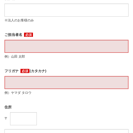
※法人のお客様のみ
ご担当者名
必須
例）山田 太郎
フリガナ
(カタカナ)
必須
例）ヤマダ タロウ
住所
〒